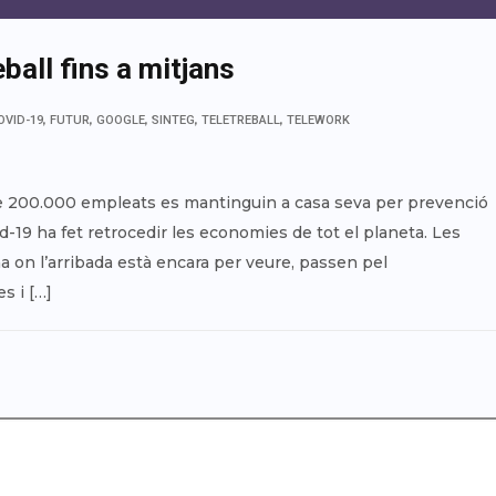
ball fins a mitjans
,
,
,
,
,
OVID-19
FUTUR
GOOGLE
SINTEG
TELETREBALL
TELEWORK
e 200.000 empleats es mantinguin a casa seva per prevenció
vid-19 ha fet retrocedir les economies de tot el planeta. Les
a on l’arribada està encara per veure, passen pel
s i […]