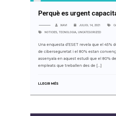
Perquè es urgent capacit
XAVI
JULIOL 14, 2021
C
,
,
NOTICIES
TECNOLOGIA
UNCATEGORIZED
Una enquesta d’ESET revela que el 45% d
de ciberseguretat i el 80% estan convenç
assenyala en aquest estudi que el 80% d
empleats que treballen des de […]
LLEGIR MÉS