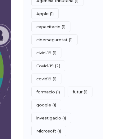
Agencia tributaria
(1)
Apple
(1)
capacitacio
(1)
ciberseguretat
(1)
civid-19
(1)
Covid-19
(2)
covid19
(1)
formacio
(1)
futur
(1)
google
(1)
investigacio
(1)
Microsoft
(1)