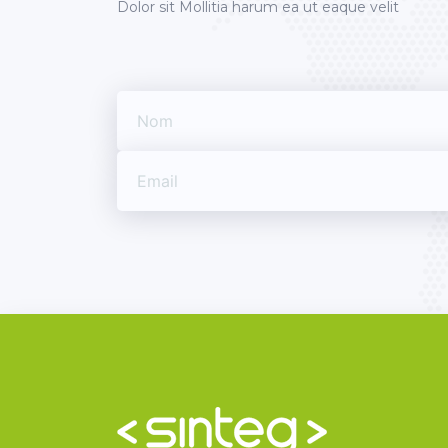
Dolor sit Mollitia harum ea ut eaque velit