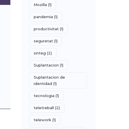
Mozilla
(1)
pandemia
(1)
productivitat
(1)
seguretat
(1)
sinteg
(2)
Suplantacion
(1)
Suplantacion de
identidad
(1)
tecnologia
(1)
teletreball
(2)
telework
(1)