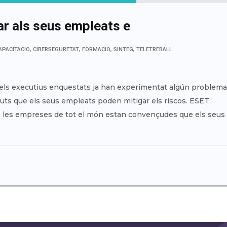
ar als seus empleats e
,
,
,
,
APACITACIO
CIBERSEGURETAT
FORMACIO
SINTEG
TELETREBALL
els executius enquestats ja han experimentat algún problema
uts que els seus empleats poden mitigar els riscos. ESET
e les empreses de tot el món estan convençudes que els seus