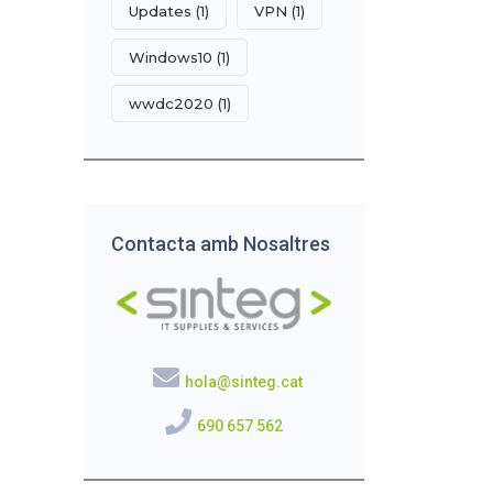
Updates
(1)
VPN
(1)
Windows10
(1)
wwdc2020
(1)
Contacta amb Nosaltres
hola@sinteg.cat
690 657 562