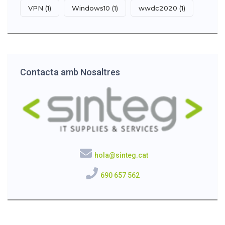
VPN
(1)
Windows10
(1)
wwdc2020
(1)
Contacta amb Nosaltres
hola@sinteg.cat
690 657 562