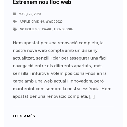
Estrenem nou lloc web
MARÇ 25, 2020
,
,
APPLE
CIVID-19
WWDC2020
,
,
NOTICIES
SOFTWARE
TECNOLOGIA
Hem apostat per una renovació completa, la
nostra nova web compta amb un disseny
actualitzat, senzill i clar per assegurar una fàcil
navegació entre els diferents apartats,. més
senzilla i intuïtiva. Volem posicionar-nos en la
xarxa amb una web actual i innovadora, però
mantenint com sempre la nostra essència. Hem
apostat per una renovació completa, […]
LLEGIR MÉS