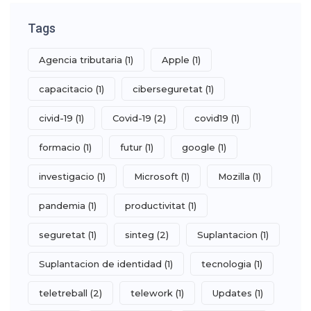
Tags
Agencia tributaria
(1)
Apple
(1)
capacitacio
(1)
ciberseguretat
(1)
civid-19
(1)
Covid-19
(2)
covid19
(1)
formacio
(1)
futur
(1)
google
(1)
investigacio
(1)
Microsoft
(1)
Mozilla
(1)
pandemia
(1)
productivitat
(1)
seguretat
(1)
sinteg
(2)
Suplantacion
(1)
Suplantacion de identidad
(1)
tecnologia
(1)
teletreball
(2)
telework
(1)
Updates
(1)