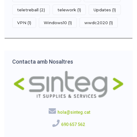
teletreball
(2)
telework
(1)
Updates
(1)
VPN
(1)
Windows10
(1)
wwdc2020
(1)
Contacta amb Nosaltres
hola@sinteg.cat
690 657 562