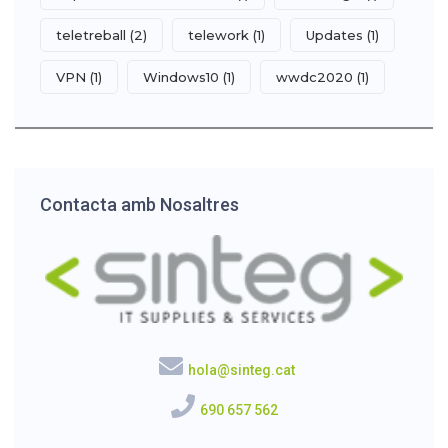
teletreball
(2)
telework
(1)
Updates
(1)
VPN
(1)
Windows10
(1)
wwdc2020
(1)
Contacta amb Nosaltres
hola@sinteg.cat
690 657 562