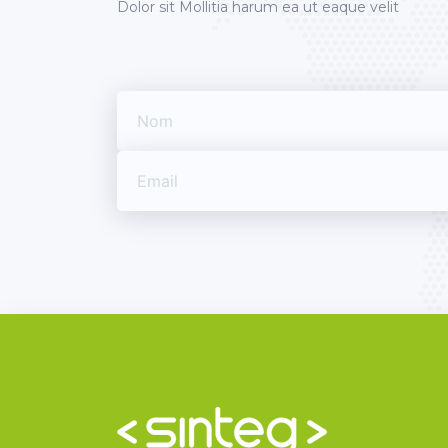
Dolor sit Mollitia harum ea ut eaque velit