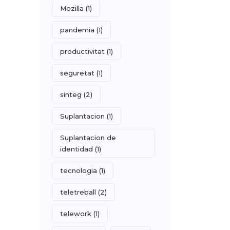
Mozilla
(1)
pandemia
(1)
productivitat
(1)
seguretat
(1)
sinteg
(2)
Suplantacion
(1)
Suplantacion de
identidad
(1)
tecnologia
(1)
teletreball
(2)
telework
(1)