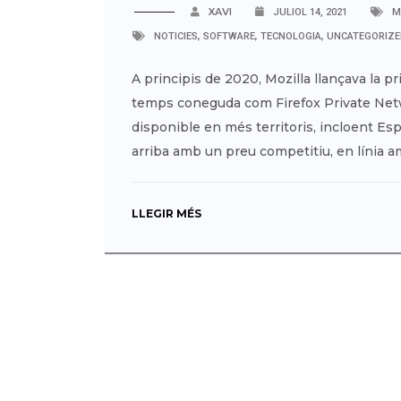
XAVI
JULIOL 14, 2021
M
,
,
,
NOTICIES
SOFTWARE
TECNOLOGIA
UNCATEGORIZ
A principis de 2020, Mozilla llançava la p
temps coneguda com Firefox Private Netw
disponible en més territoris, incloent Esp
arriba amb un preu competitiu, en línia a
LLEGIR MÉS