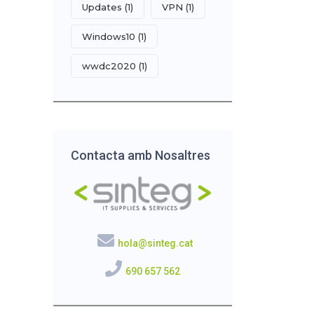
Updates
(1)
VPN
(1)
Windows10
(1)
wwdc2020
(1)
Contacta amb Nosaltres
hola@sinteg.cat
690 657 562