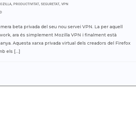
,
,
,
OZILLA
PRODUCTIVITAT
SEGURETAT
VPN
ED
rimera beta privada del seu nou servei VPN. La per aquell
ork, ara és simplement Mozilla VPN i finalment està
anya. Aquesta xarxa privada virtual dels creadors del Firefox
mb els […]